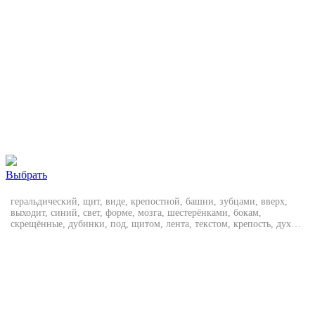
Выбрать
геральдический, щит, виде, крепостной, башни, зубцами, вверх,
выходит, синий, свет, форме, мозга, шестерёнками, бокам,
скрещённые, дубинки, под, щитом, лента, текстом, крепость, духа,
цвета, золотой, стальной, серый