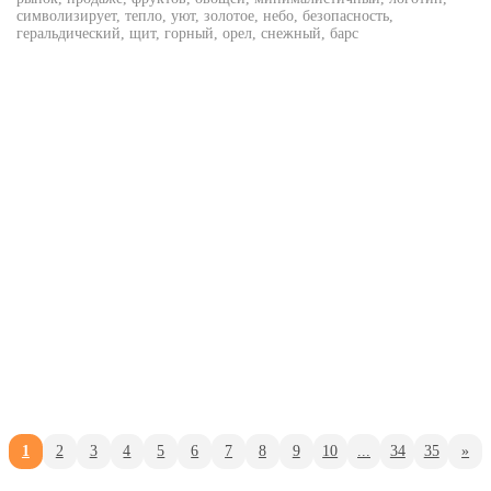
символизирует, тепло, уют, золотое, небо, безопасность,
геральдический, щит, горный, орел, снежный, барс
1
2
3
4
5
6
7
8
9
10
...
34
35
»