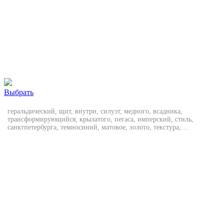
Выбрать
геральдический, щит, внутри, силуэт, медного, всадника,
трансформирующийся, крылатого, пегаса, имперский, стиль,
санктпетербурга, темносиний, матовое, золото, текстура,
памятника, векторная, эмблема, надежная, охрана