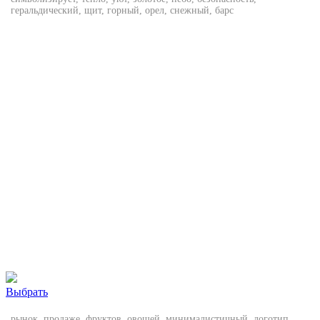
геральдический, щит, горный, орел, снежный, барс
Выбрать
рынок, продаже, фруктов, овощей, минималистичный, логотип,