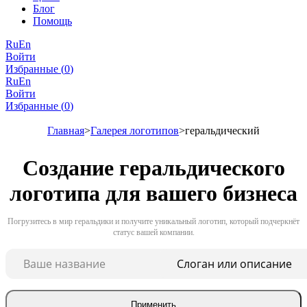
Блог
Помощь
Ru
En
Войти
Избранные (
0
)
Ru
En
Войти
Избранные (
0
)
Главная
Галерея логотипов
геральдический
Создание геральдического
логотипа для вашего бизнеса
Погрузитесь в мир геральдики и получите уникальный логотип, который подчеркнёт
статус вашей компании.
Применить