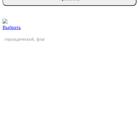
Выбрать
геральдический, флаг