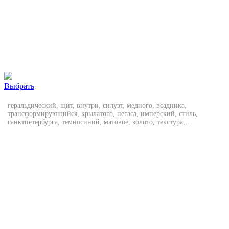
Выбрать
геральдический, щит, внутри, силуэт, медного, всадника,
трансформирующийся, крылатого, пегаса, имперский, стиль,
санктпетербурга, темносиний, матовое, золото, текстура,
памятника, векторная, эмблема, надежная, охрана