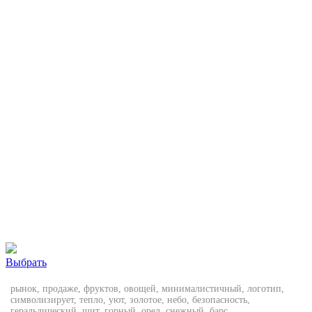
Выбрать
рынок, продаже, фруктов, овощей, минималистичный, логотип,
символизирует, тепло, уют, золотое, небо, безопасность,
геральдический, щит, горный, орел, снежный, барс