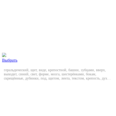
Выбрать
геральдический, щит, виде, крепостной, башни, зубцами, вверх,
выходит, синий, свет, форме, мозга, шестерёнками, бокам,
скрещённые, дубинки, под, щитом, лента, текстом, крепость, духа,
цвета, золотой, стальной, серый