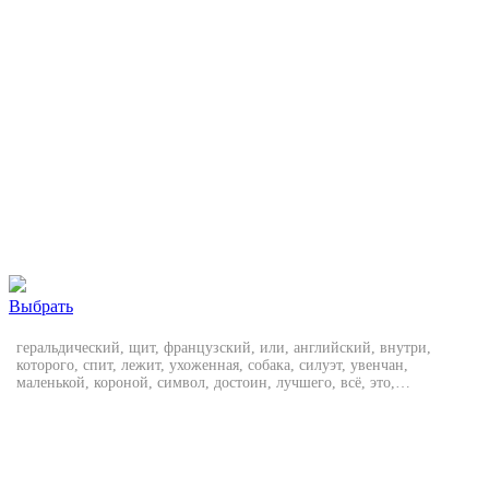
Выбрать
геральдический, щит, французский, или, английский, внутри,
которого, спит, лежит, ухоженная, собака, силуэт, увенчан,
маленькой, короной, символ, достоин, лучшего, всё, это,
расположено, фоне, напоминающем, бархатную, подушку, кистями