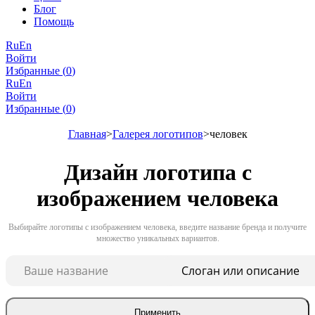
Блог
Помощь
Ru
En
Войти
Избранные (
0
)
Ru
En
Войти
Избранные (
0
)
Главная
Галерея логотипов
человек
Дизайн логотипа с
изображением человека
Выбирайте логотипы с изображением человека, введите название бренда и получите
множество уникальных вариантов.
Применить