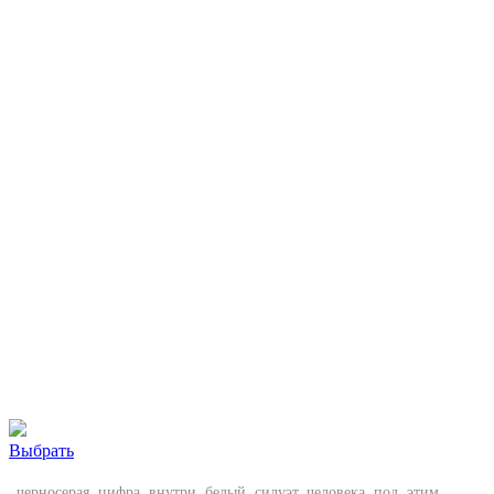
Выбрать
черносерая, цифра, внутри, белый, силуэт, человека, под, этим,