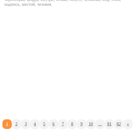
надпись, шестой, человек
1
2
3
4
5
6
7
8
9
10
...
81
82
»