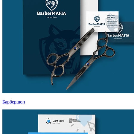
Барбершоп