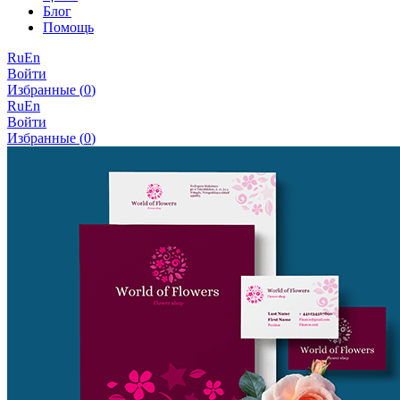
Блог
Помощь
Ru
En
Войти
Избранные (
0
)
Ru
En
Войти
Избранные (
0
)