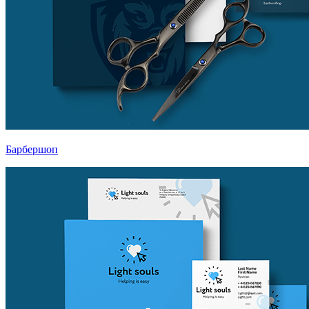
Барбершоп