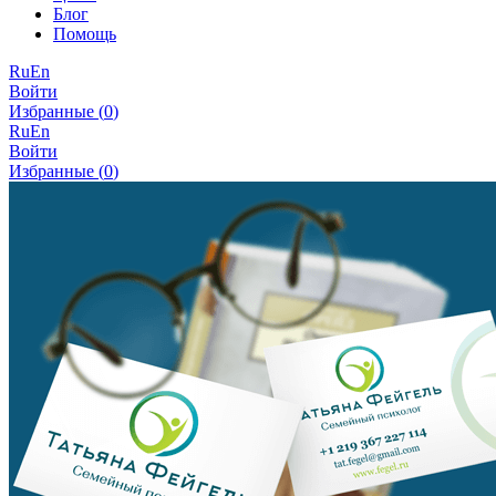
Блог
Помощь
Ru
En
Войти
Избранные (
0
)
Ru
En
Войти
Избранные (
0
)