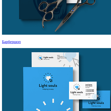
Барбершоп