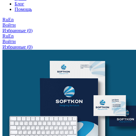
Блог
Помощь
Ru
En
Войти
Избранные (
0
)
Ru
En
Войти
Избранные (
0
)